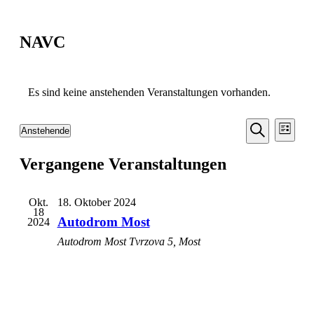
NAVC
Es sind keine anstehenden Veranstaltungen vorhanden.
Veransta
Vera
Anstehende
Liste
Ansic
Suche
Datum
Suche
Navi
wählen.
Vergangene Veranstaltungen
und
Ansichten
Navigati
Okt.
18. Oktober 2024
18
Autodrom Most
2024
Autodrom Most
Tvrzova 5, Most